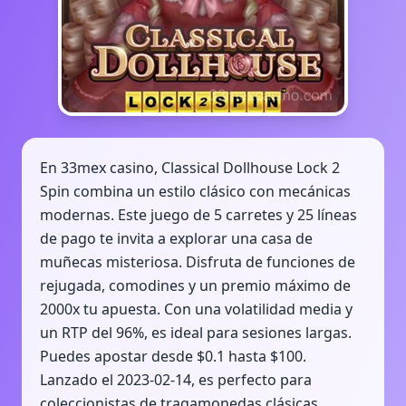
En 33mex casino, Classical Dollhouse Lock 2
Spin combina un estilo clásico con mecánicas
modernas. Este juego de 5 carretes y 25 líneas
de pago te invita a explorar una casa de
muñecas misteriosa. Disfruta de funciones de
rejugada, comodines y un premio máximo de
2000x tu apuesta. Con una volatilidad media y
un RTP del 96%, es ideal para sesiones largas.
Puedes apostar desde $0.1 hasta $100.
Lanzado el 2023-02-14, es perfecto para
coleccionistas de tragamonedas clásicas.