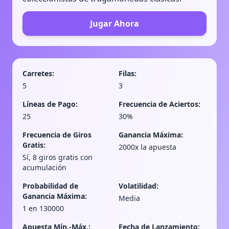
Jugar Ahora
Carretes:
Filas:
5
3
Líneas de Pago:
Frecuencia de Aciertos:
25
30%
Frecuencia de Giros
Ganancia Máxima:
Gratis:
2000x la apuesta
Sí, 8 giros gratis con
acumulación
Probabilidad de
Volatilidad:
Ganancia Máxima:
Media
1 en 130000
Apuesta Mín.-Máx.:
Fecha de Lanzamiento: