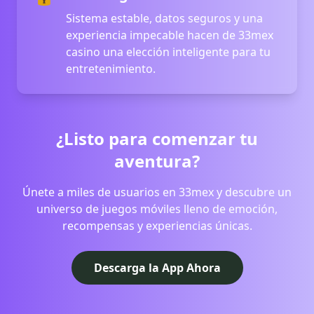
Sistema estable, datos seguros y una
experiencia impecable hacen de 33mex
casino una elección inteligente para tu
entretenimiento.
¿Listo para comenzar tu
aventura?
Únete a miles de usuarios en 33mex y descubre un
universo de juegos móviles lleno de emoción,
recompensas y experiencias únicas.
Descarga la App Ahora