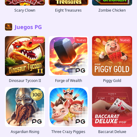
Scary Clown
Eight Treasures
Zombie Chicken
Juegos PG
Nuevo
Nuevo
Nuevo
Dinosaur Tycoon II
Forge of Wealth
Piggy Gold
Asgardian Rising
Three Crazy Piggies
Baccarat Deluxe