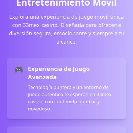
Entretenimiento Móvil
29/06/2026 Mar*** retiro exitoso 14,700 MXN 💸
29/06/2026 Lui*** recibio reembolso 420 MXN 💵
29/06/2026 Sof*** retiro exitoso 9,100 MXN 🏦
Explora una experiencia de juego móvil única
29/06/2026 Ale*** retiro exitoso 9,100 MXN 🏦
con 33mex casino. Diseñada para ofrecerte
29/06/2026 And*** gano 10,500 MXN 💰
diversión segura, emocionante y siempre a tu
29/06/2026 Jose*** gano 25,000 MXN 🏆
alcance.
29/06/2026 Andr*** retiro exitoso 5,400 MXN ✅
29/06/2026 Ric*** recibio bono 1,250 MXN 🎁
29/06/2026 Dian*** recibio reembolso 220 MXN 💵
29/06/2026 Danie*** gano 10,000 MXN 🔥
🎮
Experiencia de Juego
29/06/2026 Die*** recibio reembolso 100 MXN 💵
Avanzada
29/06/2026 Juan*** retiro exitoso 7,500 MXN 🏦
Tecnología puntera y un entorno de
29/06/2026 Javi*** recibio reembolso 880 MXN 💵
juego auténtico te esperan en 33mex
29/06/2026 Mig*** recibio reembolso 1,100 MXN 💵
casino, con contenido popular y
29/06/2026 Javie*** recibio bono 1,300 MXN 🎁
novedoso.
29/06/2026 Luci*** gano 6,000 MXN 🏆
29/06/2026 Xime*** pego el jackpot de 88,000 MXN 💥
29/06/2026 Andre*** retiro exitoso 5,400 MXN 💸
29/06/2026 Sofi*** gano 19,000 MXN 🔥