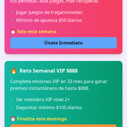
tus pérdidas. Más juegas, más recuperas.
✓
Jugar juegos de tragamonedas
✓
Mínimo de apuesta $50 diarios
⏰ Solo esta semana
Únete Inmediato
🔥
Reto Semanal VIP $888
Completa misiones VIP en 33 mex para ganar
premios instantáneos de hasta $888.
✓
Ser miembro VIP nivel 2+
✓
Depositar mínimo $100 diarios
⏰ Finaliza este domingo