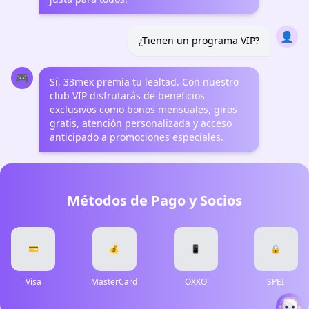
👤
¿Tienen un programa VIP?
🎮
Sí, 33mex premia tu lealtad. Con nuestro
club VIP disfrutarás de beneficios
exclusivos como bonos mensuales, giros
gratis, atención personalizada y acceso
anticipado a promociones especiales.
Métodos de Pago y Socios
💳
💰
📱
🔒
Visa
MasterCard
OXXO
SPEI