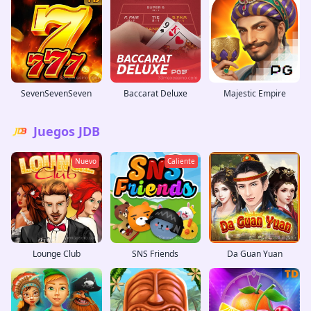
SevenSevenSeven
Baccarat Deluxe
Majestic Empire
Juegos JDB
Nuevo
Caliente
Lounge Club
SNS Friends
Da Guan Yuan