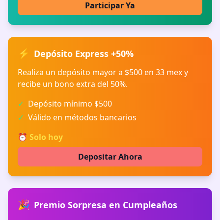
Participar Ya
⚡
Depósito Express +50%
Realiza un depósito mayor a $500 en 33 mex y
recibe un bono extra del 50%.
✓
Depósito mínimo $500
✓
Válido en métodos bancarios
⏰ Solo hoy
Depositar Ahora
🎉
Premio Sorpresa en Cumpleaños