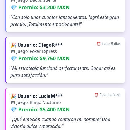
🎮 Juego: Dados Suerte
💎 Premio: $3,200 MXN
"Con solo unos cuantos lanzamientos, logré este gran
premio. ¡Totalmente emocionante!"
⏰ Hace 5 días
🎉 Usuario: DiegoR***
🎮 Juego: Poker Express
💎 Premio: $9,750 MXN
"Mi estrategia funcionó perfectamente. Ganar así es
pura satisfacción."
⏰ Esta mañana
🎉 Usuario: LuciaM***
🎮 Juego: Bingo Nocturno
💎 Premio: $5,400 MXN
"¡Qué emoción cuando cantaron mi nombre! Una
victoria dulce y merecida."