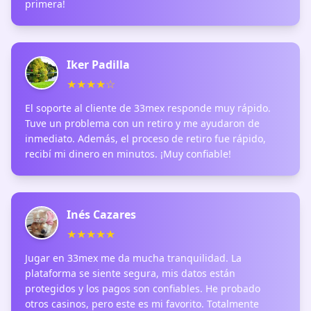
primera!
Iker Padilla
★★★★☆
El soporte al cliente de 33mex responde muy rápido.
Tuve un problema con un retiro y me ayudaron de
inmediato. Además, el proceso de retiro fue rápido,
recibí mi dinero en minutos. ¡Muy confiable!
Inés Cazares
★★★★★
Jugar en 33mex me da mucha tranquilidad. La
plataforma se siente segura, mis datos están
protegidos y los pagos son confiables. He probado
otros casinos, pero este es mi favorito. Totalmente