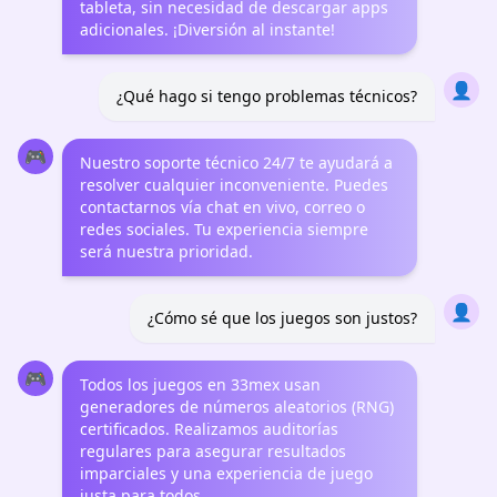
tableta, sin necesidad de descargar apps
adicionales. ¡Diversión al instante!
👤
¿Qué hago si tengo problemas técnicos?
🎮
Nuestro soporte técnico 24/7 te ayudará a
resolver cualquier inconveniente. Puedes
contactarnos vía chat en vivo, correo o
redes sociales. Tu experiencia siempre
será nuestra prioridad.
👤
¿Cómo sé que los juegos son justos?
🎮
Todos los juegos en 33mex usan
generadores de números aleatorios (RNG)
certificados. Realizamos auditorías
regulares para asegurar resultados
imparciales y una experiencia de juego
justa para todos.