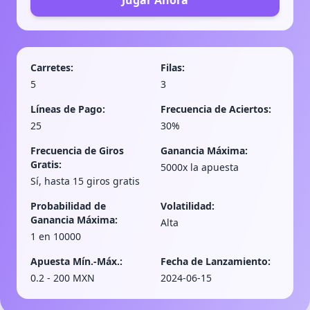
Jugar Ahora
Carretes:
Filas:
5
3
Líneas de Pago:
Frecuencia de Aciertos:
25
30%
Frecuencia de Giros
Ganancia Máxima:
Gratis:
5000x la apuesta
Sí, hasta 15 giros gratis
Probabilidad de
Volatilidad:
Ganancia Máxima:
Alta
1 en 10000
Apuesta Mín.-Máx.:
Fecha de Lanzamiento:
0.2 - 200 MXN
2024-06-15